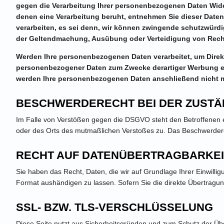
gegen die Verarbeitung Ihrer personenbezogenen Daten Widers
denen eine Verarbeitung beruht, entnehmen Sie dieser Date
verarbeiten, es sei denn, wir können zwingende schutzwürdig
der Geltendmachung, Ausübung oder Verteidigung von Rech
Werden Ihre personenbezogenen Daten verarbeitet, um Direkt
personenbezogener Daten zum Zwecke derartiger Werbung einz
werden Ihre personenbezogenen Daten anschließend nicht m
BESCHWERDERECHT BEI DER ZUSTÄ
Im Falle von Verstößen gegen die DSGVO steht den Betroffenen ei
oder des Orts des mutmaßlichen Verstoßes zu. Das Beschwerderec
RECHT AUF DATENÜBERTRAGBARKEI
Sie haben das Recht, Daten, die wir auf Grundlage Ihrer Einwillig
Format aushändigen zu lassen. Sofern Sie die direkte Übertragung
SSL- BZW. TLS-VERSCHLÜSSELUNG
Diese Seite nutzt aus Sicherheitsgründen und zum Schutz der Über