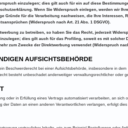
pruch einzulegen; dies gilt auch für ein auf diese Bestimmungen
nschutzerklärung. Wenn Sie Widerspruch einlegen, werden wir Ih
e Gründe für die Verarbeitung nachweisen, die Ihre Interessen, 
tsansprüchen (Widerspruch nach Art. 21 Abs. 1 DSGVO).
werbung zu betreiben, so haben Sie das Recht, jederzeit Widersp
ulegen; dies gilt auch für das Profiling, soweit es mit solcher
ehr zum Zwecke der Direktwerbung verwendet (Widerspruch nach 
NDIGEN AUFSICHTSBEHÖRDE
n Beschwerderecht bei einer Aufsichtsbehörde, insbesondere in dem Mit
ht besteht unbeschadet anderweitiger verwaltungsrechtlicher oder ger
T
ung oder in Erfüllung eines Vertrags automatisiert verarbeiten, an sic
 der Daten an einen anderen Verantwortlichen verlangen, erfolgt dies 
tragung vertraulicher Inhalte, wie zum Beispiel Bestellungen oder Anf