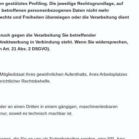
 gestütztes Profiling. Die jeweilige Rechtsgrundlage, auf
re betroffenen personenbezogenen Daten nicht mehr
Rechte und Freiheiten überwiegen oder die Verarbeitung dient
ruch gegen die Verarbeitung Sie betreffender
 Direktwerbung in Verbindung steht. Wenn Sie widersprechen,
Art. 21 Abs. 2 DSGVO).
gliedstaat ihres gewöhnlichen Aufenthalts, ihres Arbeitsplatzes
ichtlicher Rechtsbehelfe.
h oder an einen Dritten in einem gängigen, maschinenlesbaren
nur, soweit es technisch machbar ist.
ragen, die Sie an uns als Seitenbetreiber senden, eine SSL-bzw.