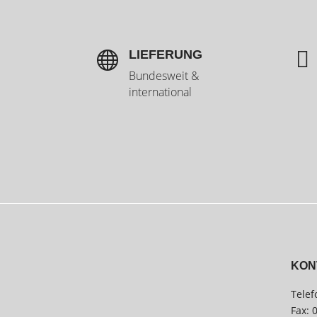

LIEFERUNG

Bundesweit &
international
KON
Telef
Fax: 