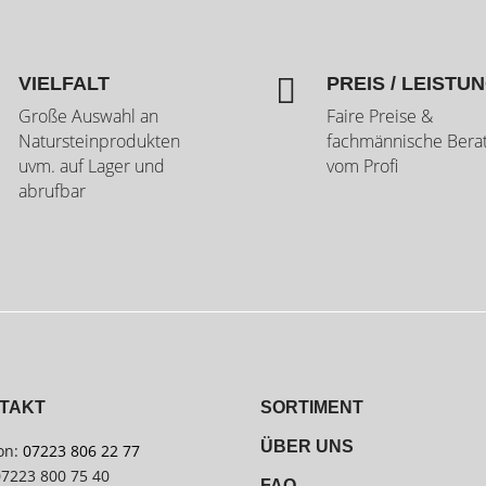

VIELFALT
PREIS / LEISTU
Große Auswahl an
Faire Preise &
Natursteinprodukten
fachmännische Bera
uvm. auf Lager und
vom Profi
abrufbar
TAKT
SORTIMENT
ÜBER UNS
on:
07223 806 22 77
07223 800 75 40
FAQ