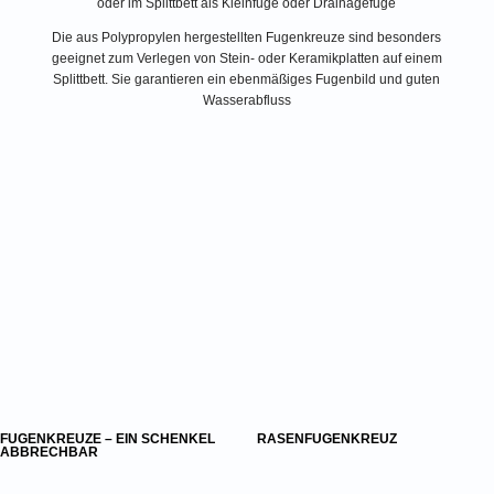
oder im Splittbett als Kleinfuge oder Drainagefuge
Die aus Polypropylen hergestellten Fugenkreuze sind besonders
geeignet zum Verlegen von Stein- oder Keramikplatten auf einem
Splittbett. Sie garantieren ein ebenmäßiges Fugenbild und guten
Wasserabfluss
FUGENKREUZE – EIN SCHENKEL
RASENFUGENKREUZ
ABBRECHBAR