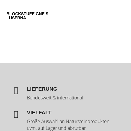
BLOCKSTUFE GNEIS
LUSERNA

LIEFERUNG
Bundesweit & international

VIELFALT
Große Auswahl an Natursteinprodukten
uvm. auf Lager und abrufbar