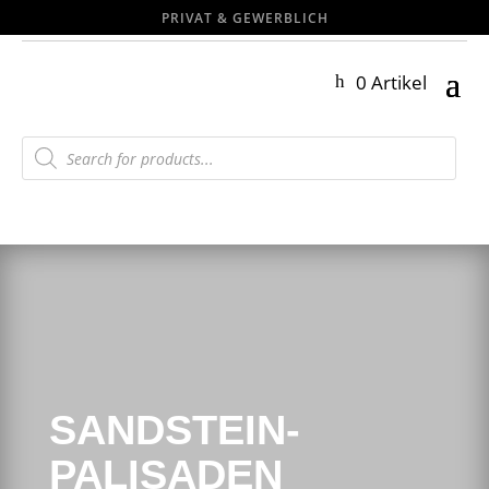
PRIVAT & GEWERBLICH
0 Artikel
Products
search
SANDSTEIN-
PALISADEN