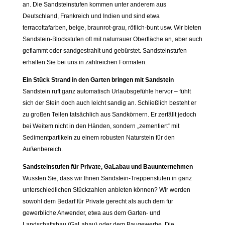
an. Die Sandsteinstufen kommen unter anderem aus
Deutschland, Frankreich und Indien und sind etwa
terracottafarben, beige, braunrot-grau, rötlich-bunt usw. Wir bieten
Sandstein-Blockstufen oft mit naturrauer Oberfläche an, aber auch
geflammt oder sandgestrahlt und gebürstet. Sandsteinstufen
erhalten Sie bei uns in zahlreichen Formaten.
Ein Stück Strand in den Garten bringen mit Sandstein
Sandstein ruft ganz automatisch Urlaubsgefühle hervor – fühlt
sich der Stein doch auch leicht sandig an. Schließlich besteht er
zu großen Teilen tatsächlich aus Sandkörnern. Er zerfällt jedoch
bei Weitem nicht in den Händen, sondern „zementiert“ mit
Sedimentpartikeln zu einem robusten Naturstein für den
Außenbereich.
Sandsteinstufen für Private, GaLabau und Bauunternehmen
Wussten Sie, dass wir Ihnen Sandstein-Treppenstufen in ganz
unterschiedlichen Stückzahlen anbieten können? Wir werden
sowohl dem Bedarf für Private gerecht als auch dem für
gewerbliche Anwender, etwa aus dem Garten- und
Landschaftsbau (GaLabau) oder dem Baugewerbe. Die