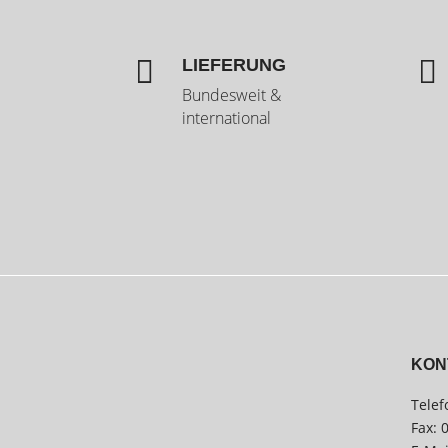


LIEFERUNG
Bundesweit &
international
KON
Telef
Fax: 