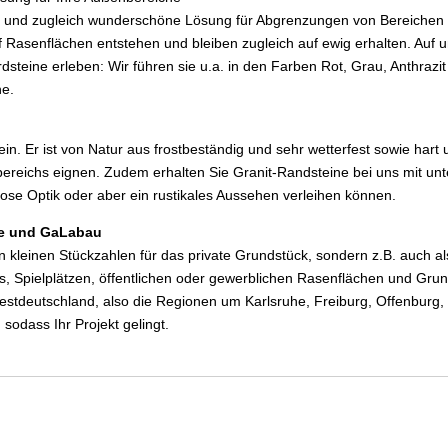
ige und zugleich wunderschöne Lösung für Abgrenzungen von Bereiche
 Rasenflächen entstehen und bleiben zugleich auf ewig erhalten. Auf 
dsteine erleben: Wir führen sie u.a. in den Farben Rot, Grau, Anthrazi
he.
ein. Er ist von Natur aus frostbeständig und sehr wetterfest sowie hart
bereichs eignen. Zudem erhalten Sie Granit-Randsteine bei uns mit unt
ose Optik oder aber ein rustikales Aussehen verleihen können.
ate und GaLabau
 in kleinen Stückzahlen für das private Grundstück, sondern z.B. auc
, Spielplätzen, öffentlichen oder gewerblichen Rasenflächen und Grun
dwestdeutschland, also die Regionen um Karlsruhe, Freiburg, Offenburg
, sodass Ihr Projekt gelingt.