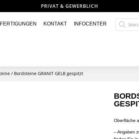
PRIVAT & GEWERBLICH
Products
FERTIGUNGEN
KONTAKT
INFOCENTER
search
teine
/ Bordsteine GRANIT GELB gespitzt
BORDS
GESPI
Oberfläche al
– Angaben z
finden Sie i