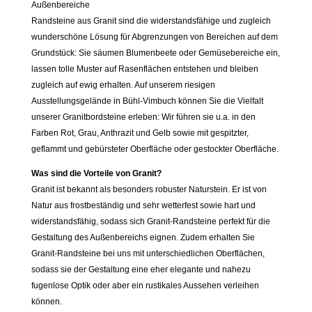
Außenbereiche
Randsteine aus Granit sind die widerstandsfähige und zugleich
wunderschöne Lösung für Abgrenzungen von Bereichen auf dem
Grundstück: Sie säumen Blumenbeete oder Gemüsebereiche ein,
lassen tolle Muster auf Rasenflächen entstehen und bleiben
zugleich auf ewig erhalten. Auf unserem riesigen
Ausstellungsgelände in Bühl-Vimbuch können Sie die Vielfalt
unserer Granitbordsteine erleben: Wir führen sie u.a. in den
Farben Rot, Grau, Anthrazit und Gelb sowie mit gespitzter,
geflammt und gebürsteter Oberfläche oder gestockter Oberfläche.
Was sind die Vorteile von Granit?
Granit ist bekannt als besonders robuster Naturstein. Er ist von
Natur aus frostbeständig und sehr wetterfest sowie hart und
widerstandsfähig, sodass sich Granit-Randsteine perfekt für die
Gestaltung des Außenbereichs eignen. Zudem erhalten Sie
Granit-Randsteine bei uns mit unterschiedlichen Oberflächen,
sodass sie der Gestaltung eine eher elegante und nahezu
fugenlose Optik oder aber ein rustikales Aussehen verleihen
können.