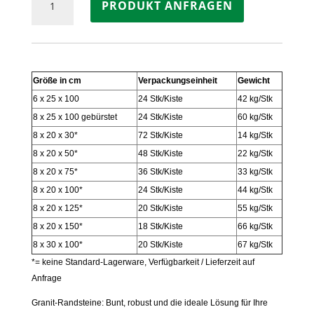
PRODUKT ANFRAGEN
GRANIT
GRAU
geflammt
Menge
Größe in cm
Verpackungseinheit
Gewicht
6 x 25 x 100
24 Stk/Kiste
42 kg/Stk
8 x 25 x 100 gebürstet
24 Stk/Kiste
60 kg/Stk
8 x 20 x 30*
72 Stk/Kiste
14 kg/Stk
8 x 20 x 50*
48 Stk/Kiste
22 kg/Stk
8 x 20 x 75*
36 Stk/Kiste
33 kg/Stk
8 x 20 x 100*
24 Stk/Kiste
44 kg/Stk
8 x 20 x 125*
20 Stk/Kiste
55 kg/Stk
8 x 20 x 150*
18 Stk/Kiste
66 kg/Stk
8 x 30 x 100*
20 Stk/Kiste
67 kg/Stk
*= keine Standard-Lagerware, Verfügbarkeit / Lieferzeit auf
Anfrage
Granit-Randsteine: Bunt, robust und die ideale Lösung für Ihre