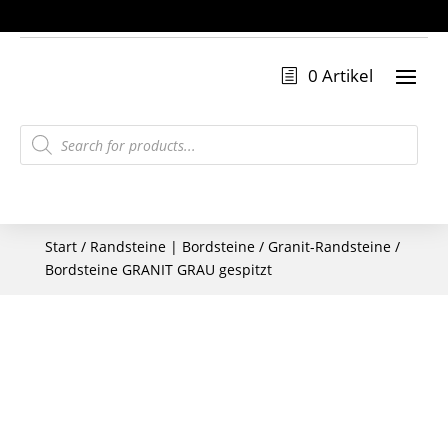
0 Artikel
Products
search
Start
/
Randsteine | Bordsteine
/
Granit-Randsteine
/
Bordsteine GRANIT GRAU gespitzt