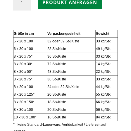
PRODUKT ANFRAGEN
GRANIT
GRAU
gespitzt
Menge
Größe in cm
Verpackungseinheit
Gewicht
6 x 20 x 100
32 oder 39 Stk/Kiste
33 kg/Stk
6 x 30 x 100
28 Stk/Kiste
49 kg/Stk
8 x 20 x 75*
36 Stk/Kiste
33 kg/Stk
8 x 20 x 30*
72 Stk/Kiste
14 kg/Stk
8 x 20 x 50*
48 Stk/Kiste
22 kg/Stk
8 x 20 x 75*
36 Stk/Kiste
33 kg/Stk
8 x 20 x 100
24 oder 32 Stk/Kiste
44 kg/Stk
8 x 20 x 125*
20 Stk/Kiste
55 kg/Stk
8 x 20 x 150*
18 Stk/Kiste
66 kg/Stk
8 x 30 x 100
20 Stk/Kiste
56 kg/Stk
10 x 30 x 100*
16 Stk/Kiste
84 kg/Stk
*= keine Standard-Lagerware, Verfügbarkeit / Lieferzeit auf