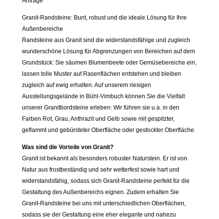
Anfrage
Granit-Randsteine: Bunt, robust und die ideale Lösung für Ihre
Außenbereiche
Randsteine aus Granit sind die widerstandsfähige und zugleich
wunderschöne Lösung für Abgrenzungen von Bereichen auf dem
Grundstück: Sie säumen Blumenbeete oder Gemüsebereiche ein,
lassen tolle Muster auf Rasenflächen entstehen und bleiben
zugleich auf ewig erhalten. Auf unserem riesigen
Ausstellungsgelände in Bühl-Vimbuch können Sie die Vielfalt
unserer Granitbordsteine erleben: Wir führen sie u.a. in den
Farben Rot, Grau, Anthrazit und Gelb sowie mit gespitzter,
geflammt und gebürsteter Oberfläche oder gestockter Oberfläche.
Was sind die Vorteile von Granit?
Granit ist bekannt als besonders robuster Naturstein. Er ist von
Natur aus frostbeständig und sehr wetterfest sowie hart und
widerstandsfähig, sodass sich Granit-Randsteine perfekt für die
Gestaltung des Außenbereichs eignen. Zudem erhalten Sie
Granit-Randsteine bei uns mit unterschiedlichen Oberflächen,
sodass sie der Gestaltung eine eher elegante und nahezu