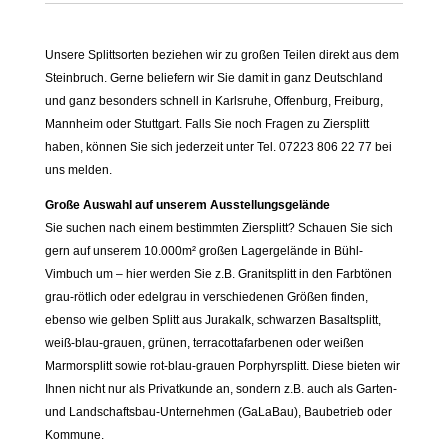
Menge
Unsere Splittsorten beziehen wir zu großen Teilen direkt aus dem
Steinbruch. Gerne beliefern wir Sie damit in ganz Deutschland
und ganz besonders schnell in Karlsruhe, Offenburg, Freiburg,
Mannheim oder Stuttgart. Falls Sie noch Fragen zu Ziersplitt
haben, können Sie sich jederzeit unter Tel. 07223 806 22 77 bei
uns melden.
Große Auswahl auf unserem Ausstellungsgelände
Sie suchen nach einem bestimmten Ziersplitt? Schauen Sie sich
gern auf unserem 10.000m² großen Lagergelände in Bühl-
Vimbuch um – hier werden Sie z.B. Granitsplitt in den Farbtönen
grau-rötlich oder edelgrau in verschiedenen Größen finden,
ebenso wie gelben Splitt aus Jurakalk, schwarzen Basaltsplitt,
weiß-blau-grauen, grünen, terracottafarbenen oder weißen
Marmorsplitt sowie rot-blau-grauen Porphyrsplitt. Diese bieten wir
Ihnen nicht nur als Privatkunde an, sondern z.B. auch als Garten-
und Landschaftsbau-Unternehmen (GaLaBau), Baubetrieb oder
Kommune.