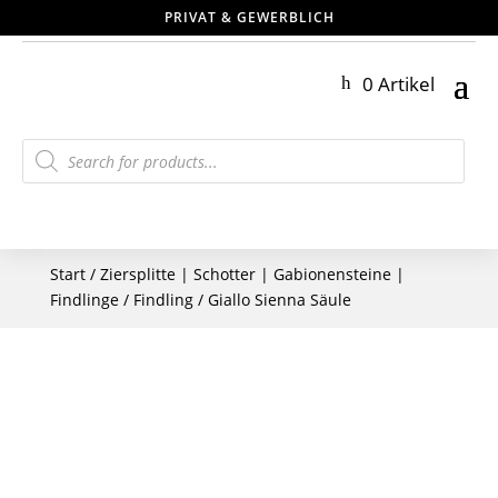
PRIVAT & GEWERBLICH
0 Artikel
Products
search
Start
/
Ziersplitte | Schotter | Gabionensteine |
Findlinge
/
Findling
/ Giallo Sienna Säule