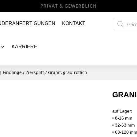
Products
NDERANFERTIGUNGEN
KONTAKT
search
KARRIERE
| Findlinge
/
Ziersplitt
/ Granit, grau-rötlich
GRANI
auf Lager:
• 8-16 mm
• 32-63 mm
• 63-120 m