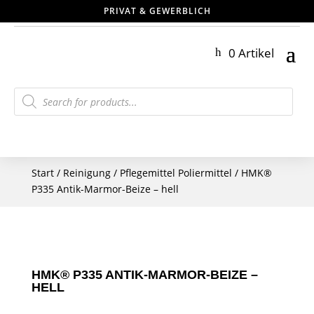
PRIVAT & GEWERBLICH
0 Artikel
Products
search
Start
/
Reinigung
/
Pflegemittel Poliermittel
/ HMK®
P335 Antik-Marmor-Beize – hell
HMK® P335 ANTIK-MARMOR-BEIZE –
HELL