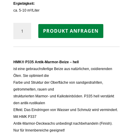
Ergiebigkeit:
ca. 5-10 m²/Liter
HMK®
PRODUKT ANFRAGEN
P335
Antik-
Marmor-
Beize
–
HMK® P335 Antik-Marmor-Beize – hell
hell
ist eine gebrauchsfertige Beize aus natürlichen, oxidierenden
Menge
Ölen. Sie optimiert die
Farbe und Struktur der Oberfläche von sandgestrahlten,
getrommelten, rauen und
strukturierten Marmor- und Kalksteinböden. P335 hell verstärkt
den antik-rustikalen
Effekt. Das Eindringen von Wasser und Schmutz wird vermindert.
Mit HMK P337
Antik-Marmor-Deckwachs unbedingt nachbehandeln (Finish).
Nur für Innenbereiche geeignet!