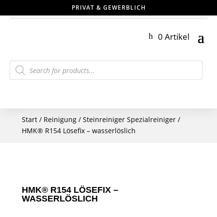
PRIVAT & GEWERBLICH
0 Artikel
Products
search
Start
/
Reinigung
/
Steinreiniger Spezialreiniger
/
HMK® R154 Lösefix – wasserlöslich
HMK® R154 LÖSEFIX –
WASSERLÖSLICH