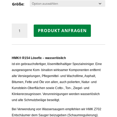
Größe:
HMK®
PRODUKT ANFRAGEN
R154
Lösefix
–
wasserlöslich
Menge
HMK® R154 Lösefix – wasserlöslich
ist ein gebrauchsfertiger, lösemittelhaltiger Spezialreiniger. Eine
ausgewogene Kom- bination wirksamer Komponenten entfernt
alte Versiegelungen, Pflegemittel- und Wachsfilme, Asphalt,
Bitumen, Fette und Öle von allen, auch polierten, Natur- und
Kunststein-Oberflächen sowie Cotto-, Ton-, Ziegel- und
Klinkererzeugnissen. Verunreinigungen werden wasserlöslich
und alte Schmutzbeläge beseitigt.
Bei Verwendung von Wassersaugern empfehlen wir HMK Z702
Entschäumer dem Sauger beizugeben (Schaumregulierung).