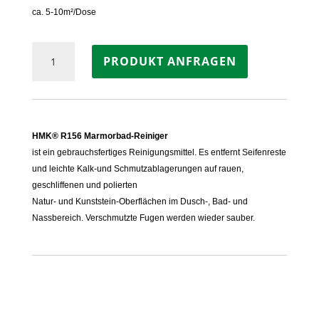
ca. 5-10m²/Dose
HMK®
PRODUKT ANFRAGEN
R156
Marmorbad-
Reiniger
Menge
HMK® R156 Marmorbad-Reiniger
ist ein gebrauchsfertiges Reinigungsmittel. Es entfernt Seifenreste
und leichte Kalk-und Schmutzablagerungen auf rauen,
geschliffenen und polierten
Natur- und Kunststein-Oberflächen im Dusch-, Bad- und
Nassbereich. Verschmutzte Fugen werden wieder sauber.