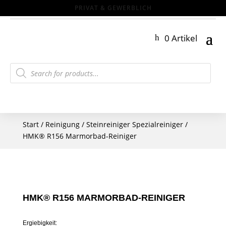
0 Artikel
Products
search
Start
/
Reinigung
/
Steinreiniger Spezialreiniger
/
HMK® R156 Marmorbad-Reiniger
HMK® R156 MARMORBAD-REINIGER
Ergiebigkeit: