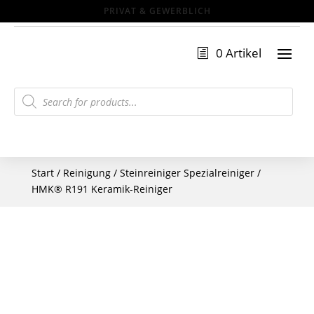
0 Artikel
Products
search
Start
/
Reinigung
/
Steinreiniger Spezialreiniger
/
HMK® R191 Keramik-Reiniger