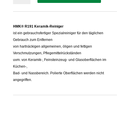
Keramik-
Reiniger
Menge
HMK® R191 Keramik-Reiniger
ist ein gebrauchsfertiger Spezialreiniger für den täglichen
Gebrauch zum Entfernen
von hartnäckigen allgemeinen, öligen und fettigen
Verschmutzungen, Pflegemittelrückständen
uvm. von Keramik-, Feinsteinzeug- und Glasoberflächen im
Küchen-,
Bad- und Nassbereich. Polierte Oberflächen werden nicht
angegriffen.