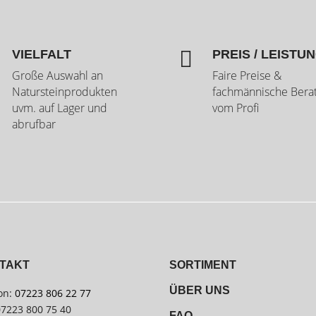

VIELFALT
PREIS / LEISTU
Große Auswahl an
Faire Preise &
Natursteinprodukten
fachmännische Bera
uvm. auf Lager und
vom Profi
abrufbar
TAKT
SORTIMENT
ÜBER UNS
on:
07223 806 22 77
07223 800 75 40
FAQ