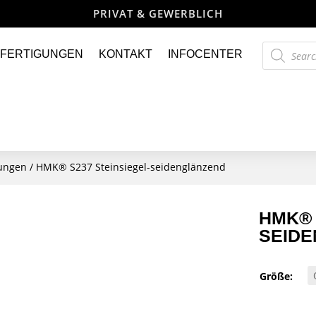
PRIVAT & GEWERBLICH
Products
FERTIGUNGEN
KONTAKT
INFOCENTER
search
lungen
/ HMK® S237 Steinsiegel-seidenglänzend
HMK® 
SEID
Größe: