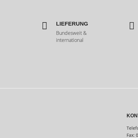


LIEFERUNG
Bundesweit &
international
KON
Telef
Fax: 