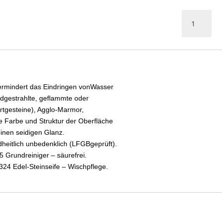
HMK®
S237
Steinsiegel-
seidenglän
Menge
 vermindert das Eindringen vonWasser
ndgestrahlte, geflammte oder
rtgesteine), Agglo-Marmor,
e Farbe und Struktur der Oberfläche
inen seidigen Glanz.
dheitlich unbedenklich (LFGBgeprüft).
 Grundreiniger – säurefrei.
24 Edel-Steinseife – Wischpflege.