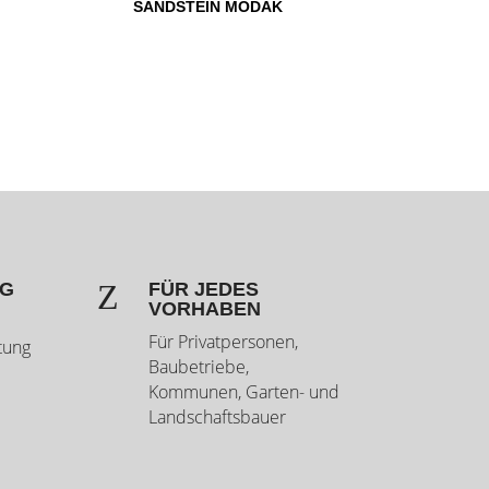
SANDSTEIN MODAK
Z
NG
FÜR JEDES
VORHABEN
Für Privatpersonen,
tung
Baubetriebe,
Kommunen, Garten- und
Landschaftsbauer