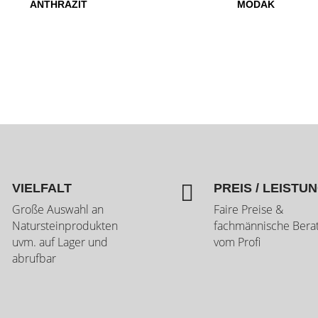
ANTHRAZIT
MODAK

VIELFALT
PREIS / LEISTU
Große Auswahl an
Faire Preise &
Natursteinprodukten
fachmännische Bera
uvm. auf Lager und
vom Profi
abrufbar