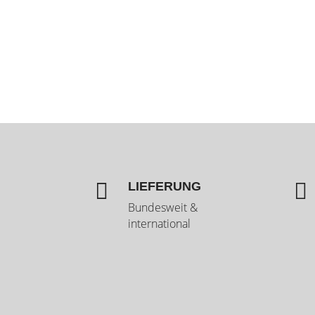


LIEFERUNG
Bundesweit &
international