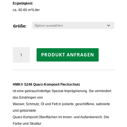
Ergiebigkeit:
ca. 40-60 m²/Liter
Größe:
HMK®
PRODUKT ANFRAGEN
S246
Quarz-
Komposit
Fleckschutz
Menge
HMK® S246 Quarz-Komposit Fleckschutz
ist eine gebrauchsfertige Spezial-Imprägnierung. Sie vermindert
das Eindringen von
Wasser, Schmutz, Öl und Fett in polierte, geschliffene, satinierte
und gebürstete
Quarz-Komposit Oberflächen im Innen- und Außenbereich. Die
Farbe und Struktur