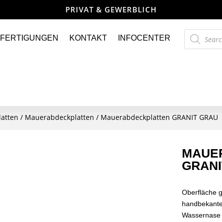
PRIVAT & GEWERBLICH
Products
FERTIGUNGEN
KONTAKT
INFOCENTER
search
latten
/
Mauerabdeckplatten
/ Mauerabdeckplatten GRANIT GRAU
MAUE
GRANI
Oberfläche 
handbekantet
Wassernase