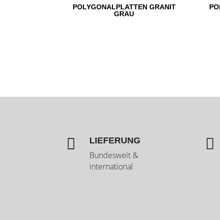
POLYGONALPLATTEN GRANIT
PO
GRAU


LIEFERUNG
Bundesweit &
international