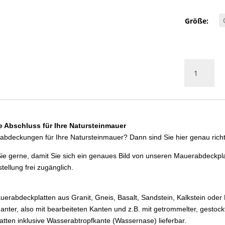
Größe:
Mauerabdec
GRANIT
GRAU
Menge
e Abschluss für Ihre Natursteinmauer
bdeckungen für Ihre Natursteinmauer? Dann sind Sie hier genau richt
ie gerne, damit Sie sich ein genaues Bild von unseren Mauerabdeckpl
ellung frei zugänglich.
erabdeckplatten aus Granit, Gneis, Basalt, Sandstein, Kalkstein oder
eganter, also mit bearbeiteten Kanten und z.B. mit getrommelter, gestoc
atten inklusive Wasserabtropfkante (Wassernase) lieferbar.