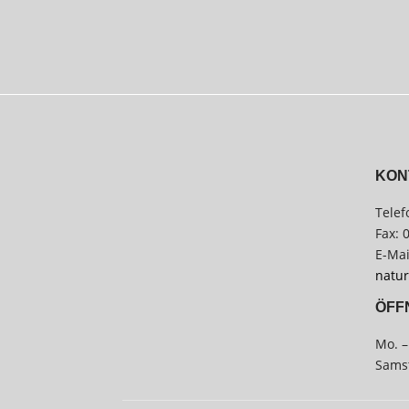
KON
Telef
Fax: 
E-Mai
natur
ÖFF
Mo. –
Samst