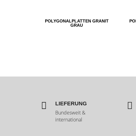
POLYGONALPLATTEN GRANIT
PO
GRAU


LIEFERUNG
Bundesweit &
international