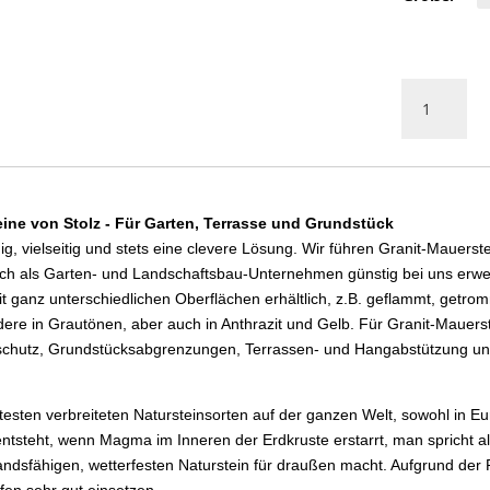
Mauerstein
GRANIT
GRAU,
China
Menge
ine von Stolz - Für Garten, Terrasse und Grundstück
ig, vielseitig und stets eine clevere Lösung. Wir führen Granit-Maue
s auch als Garten- und Landschaftsbau-Unternehmen günstig bei uns er
t ganz unterschiedlichen Oberflächen erhältlich, z.B. geflammt, getrom
dere in Grautönen, aber auch in Anthrazit und Gelb. Für Granit-Mauers
tschutz, Grundstücksabgrenzungen, Terrassen- und Hangabstützung un
itesten verbreiteten Natursteinsorten auf der ganzen Welt, sowohl in 
entsteht, wenn Magma im Inneren der Erdkruste erstarrt, man spricht al
ndsfähigen, wetterfesten Naturstein für draußen macht. Aufgrund der R