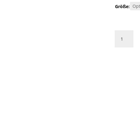
Größe:
Mauerstein
Kalkstein
MUSCHELKA
antik
getrommelt
Menge