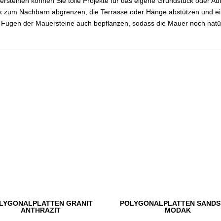
rsteinen können Sie tolle Projekte für das eigene Grundstück oder Au
 zum Nachbarn abgrenzen, die Terrasse oder Hänge abstützen und einen 
e Fugen der Mauersteine auch bepflanzen, sodass die Mauer noch natürl
LYGONALPLATTEN GRANIT
POLYGONALPLATTEN SANDS
ANTHRAZIT
MODAK