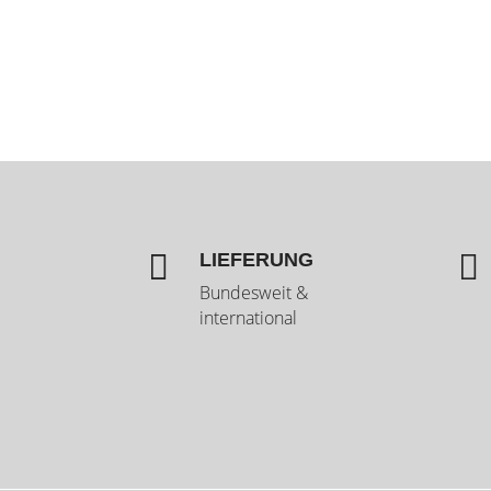


LIEFERUNG
Bundesweit &
international