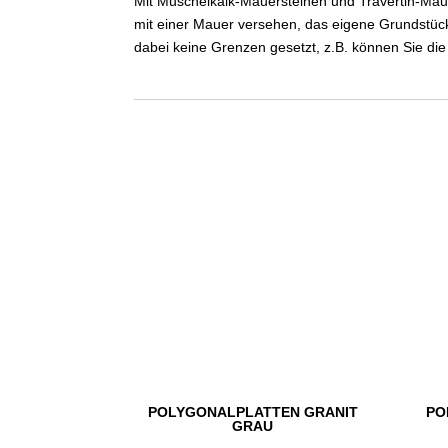
Mit Muschelkalk-Mauersteinen und Travertin-Maue
mit einer Mauer versehen, das eigene Grundstück
dabei keine Grenzen gesetzt, z.B. können Sie di
POLYGONALPLATTEN GRANIT
PO
GRAU