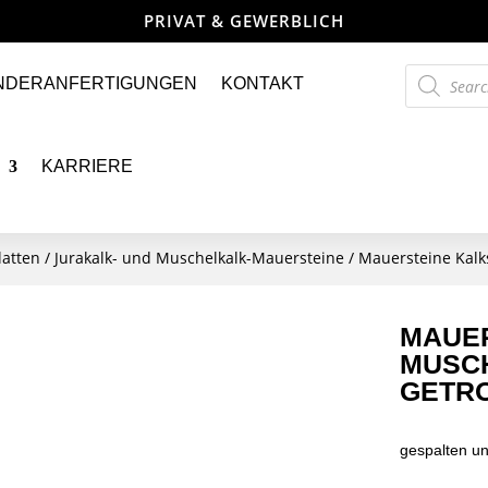
PRIVAT & GEWERBLICH
Products
NDERANFERTIGUNGEN
KONTAKT
search
KARRIERE
latten
/
Jurakalk- und Muschelkalk-Mauersteine
/ Mauersteine Kal
MAUER
MUSCH
GETR
gespalten u