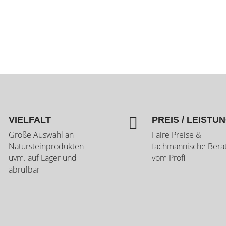

VIELFALT
PREIS / LEISTU
Große Auswahl an
Faire Preise &
Natursteinprodukten
fachmännische Bera
uvm. auf Lager und
vom Profi
abrufbar