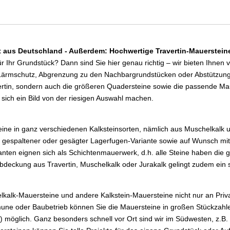
t aus Deutschland - Außerdem: Hochwertige Travertin-Mauersteine
für Ihr Grundstück? Dann sind Sie hier genau richtig – wir bieten Ihne
 Lärmschutz, Abgrenzung zu den Nachbargrundstücken oder Abstützung fü
vertin, sondern auch die größeren Quadersteine sowie die passende 
sich ein Bild von der riesigen Auswahl machen.
eine in ganz verschiedenen Kalksteinsorten, nämlich aus Muschelkalk 
eits gespaltener oder gesägter Lagerfugen-Variante sowie auf Wunsch m
arianten eignen sich als Schichtenmauerwerk, d.h. alle Steine haben di
bdeckung aus Travertin, Muschelkalk oder Jurakalk gelingt zudem ein
lkalk-Mauersteine und andere Kalkstein-Mauersteine nicht nur an Priv
 oder Baubetrieb können Sie die Mauersteine in großen Stückzahlen 
 möglich. Ganz besonders schnell vor Ort sind wir im Südwesten, z.B. i