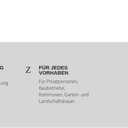
Z
NG
FÜR JEDES
VORHABEN
Für Privatpersonen,
tung
Baubetriebe,
Kommunen, Garten- und
Landschaftsbauer