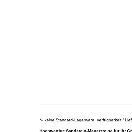
*= keine Standard-Lagerware, Verfügbarkeit / Lief
Hochwertige Sandstein-Mauersteine für Ihr G