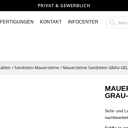
PRIVAT & GEWERBLICH
Products
FERTIGUNGEN
KONTAKT
INFOCENTER
search
latten
/
Sandstein-Mauersteine
/ Mauersteine Sandstein GRAU-GEL
MAUER
GRAU-
Sicht- und L
nachbearbei
Größe in cm