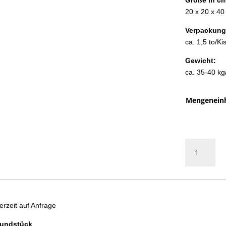
20 x 20 x 40 
Verpackung
ca. 1,5 to/Ki
Gewicht:
ca. 35-40 kg
Mengeneinh
Mauerstein
Sandstein
GRAU-
GELB,
Polen
Menge
erzeit auf Anfrage
rundstück