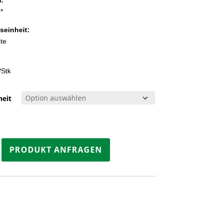
*
seinheit:
ste
/Stk
eit
e
PRODUKT ANFRAGEN