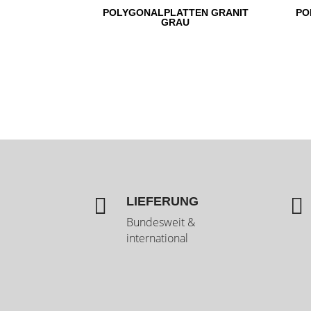
POLYGONALPLATTEN GRANIT
PO
GRAU


LIEFERUNG
Bundesweit &
international