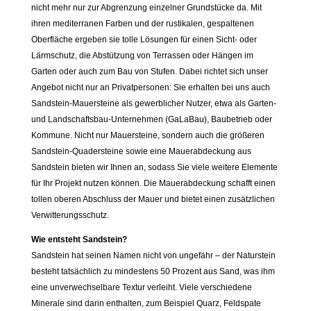
nicht mehr nur zur Abgrenzung einzelner Grundstücke da. Mit
ihren mediterranen Farben und der rustikalen, gespaltenen
Oberfläche ergeben sie tolle Lösungen für einen Sicht- oder
Lärmschutz, die Abstützung von Terrassen oder Hängen im
Garten oder auch zum Bau von Stufen. Dabei richtet sich unser
Angebot nicht nur an Privatpersonen: Sie erhalten bei uns auch
Sandstein-Mauersteine als gewerblicher Nutzer, etwa als Garten-
und Landschaftsbau-Unternehmen (GaLaBau), Baubetrieb oder
Kommune. Nicht nur Mauersteine, sondern auch die größeren
Sandstein-Quadersteine sowie eine Mauerabdeckung aus
Sandstein bieten wir Ihnen an, sodass Sie viele weitere Elemente
für Ihr Projekt nutzen können. Die Mauerabdeckung schafft einen
tollen oberen Abschluss der Mauer und bietet einen zusätzlichen
Verwitterungsschutz.
Wie entsteht Sandstein?
Sandstein hat seinen Namen nicht von ungefähr – der Naturstein
besteht tatsächlich zu mindestens 50 Prozent aus Sand, was ihm
eine unverwechselbare Textur verleiht. Viele verschiedene
Minerale sind darin enthalten, zum Beispiel Quarz, Feldspate