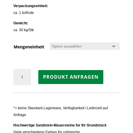
Verpackungseinheit:
ca. 1 to/Kiste
Gewicht:
ca. 30 kg/Stk
Mengeneinheit
Mauersteine
PRODUKT ANFRAGEN
Sandstein
MODAK
Menge
*= keine Standard-Lagerware, Verfügbarkeit / Lieferzeit auf
Anfrage
Hochwertige Sandstein-Mauersteine für Ihr Grundstück
Viele verschiedene Farben für zahlreiche