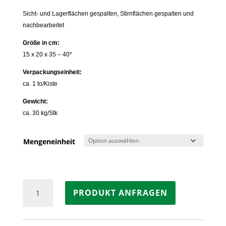
Sicht- und Lagerflächen gespalten, Stirnflächen gespalten und
nachbearbeitet
Größe in cm:
15 x 20 x 35 – 40*
Verpackungseinheit:
ca. 1 to/Kiste
Gewicht:
ca. 30 kg/Stk
Mengeneinheit
Mauersteine
PRODUKT ANFRAGEN
Sandstein
YELLOW
MINT