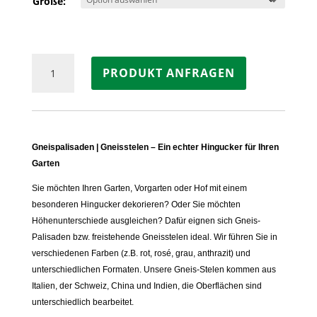
Größe:
Palisaden
PRODUKT ANFRAGEN
Gneis
BIASCA,
anthrazit-
liniert
Menge
Gneispalisaden | Gneisstelen – Ein echter Hingucker für Ihren
Garten
Sie möchten Ihren Garten, Vorgarten oder Hof mit einem
besonderen Hingucker dekorieren? Oder Sie möchten
Höhenunterschiede ausgleichen? Dafür eignen sich Gneis-
Palisaden bzw. freistehende Gneisstelen ideal. Wir führen Sie in
verschiedenen Farben (z.B. rot, rosé, grau, anthrazit) und
unterschiedlichen Formaten. Unsere Gneis-Stelen kommen aus
Italien, der Schweiz, China und Indien, die Oberflächen sind
unterschiedlich bearbeitet.