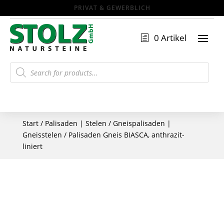
0 Artikel
Products
search
Start
/
Palisaden | Stelen
/
Gneispalisaden |
Gneisstelen
/ Palisaden Gneis BIASCA, anthrazit-
liniert