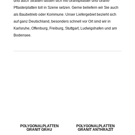
und auch Straßen lassen sich mit Granitpflaster und Granit-
Pflasterplatten toll in Szene setzen. Gerne beliefern wir Sie auch
als Baubetrieb oder Kommune. Unser Liefergebiet bezieht sich
auf ganz Deutschland, besonders schnell vor Ort sind wir in
Karlsruhe, Offenburg, Freiburg, Stuttgart, Ludwigshafen und am
Bodensee.
POLYGONALPLATTEN
POLYGONALPLATTEN
GRANIT GRAU
GRANIT ANTHRAZIT