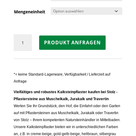
Mengeneinheit
Pflastersteine
PRODUKT ANFRAGEN
TRAVERTIN
SILVERATO
Menge
*= keine Standard-Lagerware, Verfügbarkeit / Lieferzeit auf
Anfrage
Vielfältiges und robustes Kalksteinpflaster kaufen bei Stolz -
Pflastersteine aus Muschelkalk, Jurakalk und Travertin
Werten Sie Ihr Grundstück, den Hof, die Einfahrt oder den Garten
auf mit Pflastersteinen aus Muschelkalk, Jurakalk oder Travertin
von Stolz – Ihrem kompetenten Natursteinhändler in Mittelbaden.
Unsere Kalksteinpflaster bieten wir in unterschiedlichen Farben
an, z.B. in creme-beige, gold-gelb-beige, hellbraun, silbergrau