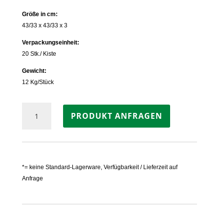
Größe in cm:
43/33 x 43/33 x 3
Verpackungseinheit:
20 Stk./ Kiste
Gewicht:
12 Kg/Stück
Poolecken
PRODUKT ANFRAGEN
Granit
GRAU
Menge
*= keine Standard-Lagerware, Verfügbarkeit / Lieferzeit auf
Anfrage