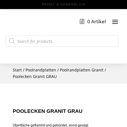
PRIVAT & GEWERBLICH
0 Artikel
Products
search
Start
/
Poolrandplatten
/
Poolrandplatten Granit
/
Poolecken Granit GRAU
POOLECKEN GRANIT GRAU
Oberfläche geflammt und gebürstet, sonst gesägt