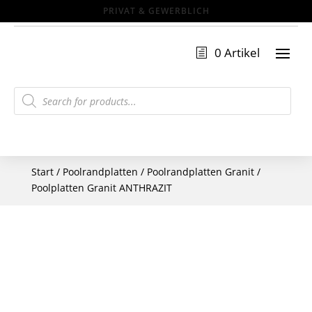
PRIVAT & GEWERBLICH
0 Artikel
Products
search
Start
/
Poolrandplatten
/
Poolrandplatten Granit
/
Poolplatten Granit ANTHRAZIT