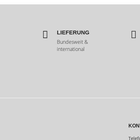


LIEFERUNG
Bundesweit &
international
KON
Telef