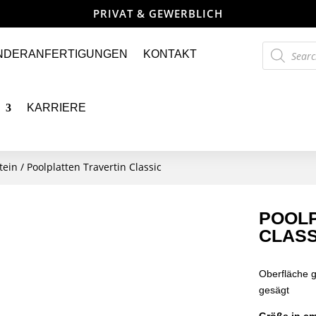
PRIVAT & GEWERBLICH
Products
NDERANFERTIGUNGEN
KONTAKT
search
KARRIERE
tein
/ Poolplatten Travertin Classic
POOLP
CLASS
Oberfläche g
gesägt
Größe in cm