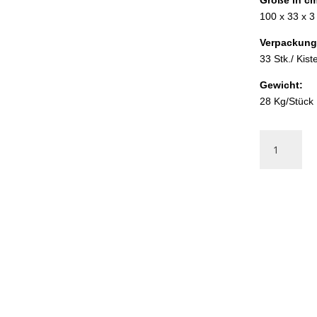
100 x 33 x 3
Verpackung
33 Stk./ Kist
Gewicht:
28 Kg/Stück
Poolplatten
Travertin
Classic
Menge