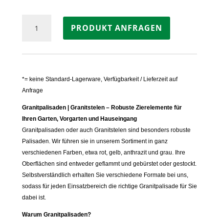
Quadrat-
PRODUKT ANFRAGEN
Palisade
/
Pfosten
Granit
GRAU
*= keine Standard-Lagerware, Verfügbarkeit / Lieferzeit auf
Menge
Anfrage
Granitpalisaden | Granitstelen – Robuste Zierelemente für
Ihren Garten, Vorgarten und Hauseingang
Granitpalisaden oder auch Granitstelen sind besonders robuste
Palisaden. Wir führen sie in unserem Sortiment in ganz
verschiedenen Farben, etwa rot, gelb, anthrazit und grau. Ihre
Oberflächen sind entweder geflammt und gebürstet oder gestockt.
Selbstverständlich erhalten Sie verschiedene Formate bei uns,
sodass für jeden Einsatzbereich die richtige Granitpalisade für Sie
dabei ist.
Warum Granitpalisaden?