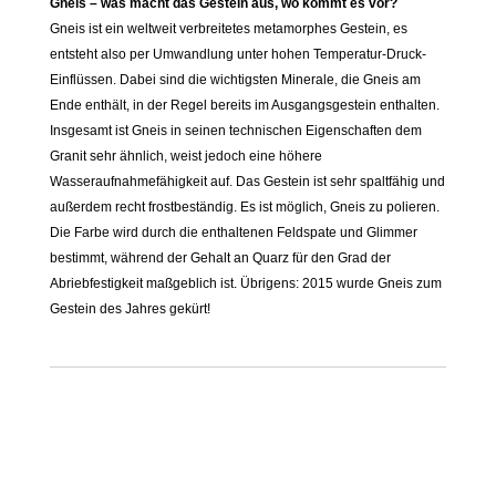
Gneis – was macht das Gestein aus, wo kommt es vor?
Gneis ist ein weltweit verbreitetes metamorphes Gestein, es
entsteht also per Umwandlung unter hohen Temperatur-Druck-
Einflüssen. Dabei sind die wichtigsten Minerale, die Gneis am
Ende enthält, in der Regel bereits im Ausgangsgestein enthalten.
Insgesamt ist Gneis in seinen technischen Eigenschaften dem
Granit sehr ähnlich, weist jedoch eine höhere
Wasseraufnahmefähigkeit auf. Das Gestein ist sehr spaltfähig und
außerdem recht frostbeständig. Es ist möglich, Gneis zu polieren.
Die Farbe wird durch die enthaltenen Feldspate und Glimmer
bestimmt, während der Gehalt an Quarz für den Grad der
Abriebfestigkeit maßgeblich ist. Übrigens: 2015 wurde Gneis zum
Gestein des Jahres gekürt!