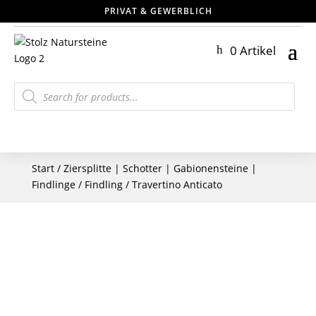
PRIVAT & GEWERBLICH
0 Artikel
Products
search
Start
/
Ziersplitte | Schotter | Gabionensteine |
Findlinge
/
Findling
/ Travertino Anticato