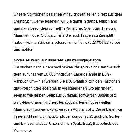
Unsere Splittsorten beziehen wir zu großen Teilen direkt aus dem
Steinbruch. Gerne beliefern wir Sie damit in ganz Deutschland
und ganz besonders schnell in Karlsruhe, Offenburg, Freiburg,
Mannheim oder Stuttgart. Falls Sie noch Fragen zu Ziersplitt
haben, können Sie sich jederzeit unter Tel. 07223 806 22 77 bei
uns melden.
Große Auswahl auf unserem Ausstellungsgelände
Sie suchen nach einem bestimmten Ziersplitt? Schauen Sie sich
gern auf unserem 10.000m² großen Lagergelände in Bühl-
Vimbuch um – hier werden Sie z.B. Granitsplitt in den Farbtönen
grau-rötlich oder edelgrau in verschiedenen Größen finden,
ebenso wie gelben Splitt aus Jurakalk, schwarzen Basaltsplitt,
weiß-blau-grauen, grünen, terracottafarbenen oder weißen
Marmorsplitt sowie rot-blau-grauen Porphyrsplitt. Diese bieten wir
Ihnen nicht nur als Privatkunde an, sondern z.B. auch als Garten-
und Landschaftsbau-Unternehmen (GaLaBau), Baubetrieb oder
Kommune.