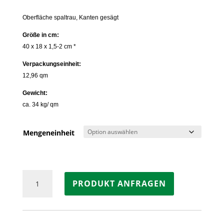
Oberfläche spaltrau, Kanten gesägt
Größe in cm:
40 x 18 x 1,5-2 cm *
Verpackungseinheit:
12,96 qm
Gewicht:
ca. 34 kg/ qm
Mengeneinheit
Wandpaneele
PRODUKT ANFRAGEN
„Mosaik“
Sandstein
MODAK
Menge