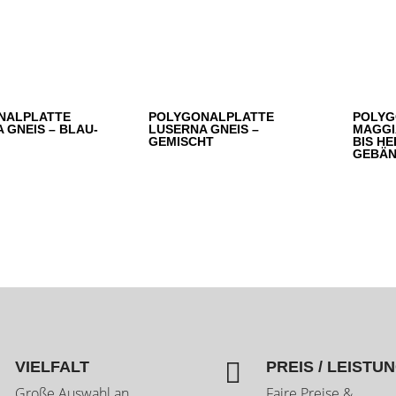
NALPLATTE
POLYGONALPLATTE
POLYG
 GNEIS – BLAU-
LUSERNA GNEIS –
MAGGI
GEMISCHT
BIS H
GEBÄN

VIELFALT
PREIS / LEISTU
Große Auswahl an
Faire Preise &