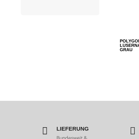
POLYGO
LUSERNA
GRAU


LIEFERUNG
Bundesweit &