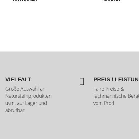

VIELFALT
PREIS / LEISTU
Große Auswahl an
Faire Preise &
Natursteinprodukten
fachmännische Bera
uvm. auf Lager und
vom Profi
abrufbar