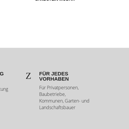
Z
NG
FÜR JEDES
VORHABEN
Für Privatpersonen,
tung
Baubetriebe,
Kommunen, Garten- und
Landschaftsbauer