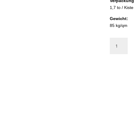
Verpackung
1,7 to / Kiste
Gewicht:
85 kg/qm
Polygonalpl
MAGGIA
GNEIS
dunkel-
bis
hellgrau
gebändert
Menge