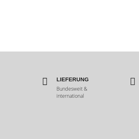


LIEFERUNG
Bundesweit &
international