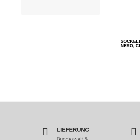
SOCKEL
NERO, C


LIEFERUNG
Bundesweit &