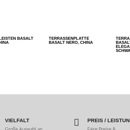
LEISTEN BASALT
TERRASSENPLATTE
TERRA
HINA
BASALT NERO, CHINA
BASAL
ELEGA
SCHWA

VIELFALT
PREIS / LEISTU
Große Auswahl an
Faire Preise &