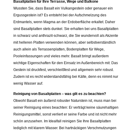
Basaltplatten für Ihre Terrasse, Wege und Balkone
Wussten Sie, dass Basalt ein Vulkangestein oder genauer ein
Ergussgestein ist? Es entsteht bei der Aufschmelzung des
Erdmantels, wenn Magma an der Erdoberfläche erkaltet. Daher
sind Basaltplatten stets dunkel. Sie erhalten bei uns Basaltplatten
in schwarz und anthrazit-schwarz, die Sie wundervoll als Akzente
mit helleren Platten verwenden können, aber selbstverständlich
auch allein als Terrassenplatten, Bodenplatten für Wege,
Pooleinfassungen und vieles mehr. Basalt bringt außerdem
wichtige Eigenschaften für den Einsatz im Außenbereich mit: Das
Gestein ist druckfest, verschleißfest und allgemein sehr robust.
Zudem ist es recht widerstandsfähig bei Kälte, denn es nimmt nur
wenig Wasser auf.
Reinigung von Basaltplatten – was gilt es zu beachten?
Obwohl Basalt ein äußerst robuster Naturstein ist, muss man bei
seiner Reinigung eines beachten: Er verträgt keine säurehaltigen
Reinigungsmittel, sonst verliert er seine Farbe und ist nicht mehr
schön anzusehen. Im Idealfall reinigen Sie Ihre Basaltplatten
lediglich mit klarem Wasser. Bei hartnäckigen Verschmutzungen