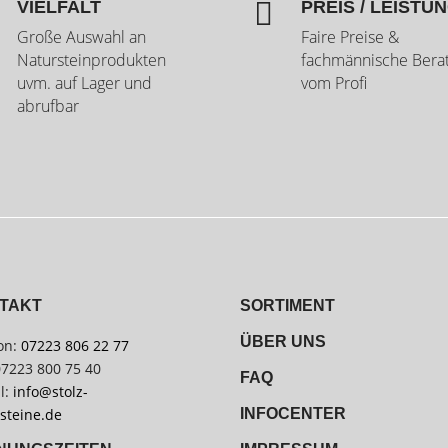

VIELFALT
PREIS / LEISTU
Große Auswahl an
Faire Preise &
Natursteinprodukten
fachmännische Bera
uvm. auf Lager und
vom Profi
abrufbar
TAKT
SORTIMENT
ÜBER UNS
on:
07223 806 22 77
07223 800 75 40
FAQ
l:
info@stolz-
steine.de
INFOCENTER