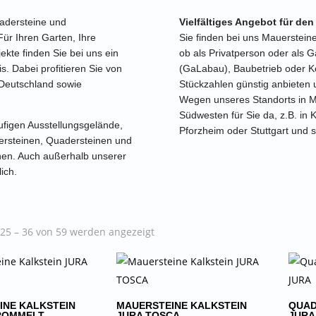
adersteine und
Vielfältiges Angebot für de
ür Ihren Garten, Ihre
Sie finden bei uns Mauerstei
ekte finden Sie bei uns ein
ob als Privatperson oder als
s. Dabei profitieren Sie von
(GaLabau), Baubetrieb oder K
 Deutschland sowie
Stückzahlen günstig anbieten u
Wegen unseres Standorts in Mi
Südwesten für Sie da, z.B. in 
ufigen Ausstellungsgelände,
Pforzheim oder Stuttgart und s
uersteinen, Quadersteinen und
en. Auch außerhalb unserer
ich.
25 – 36 von 59 werden angezeigt
INE KALKSTEIN
MAUERSTEINE KALKSTEIN
QUAD
ROMMELT
JURA TOSCA
JURA